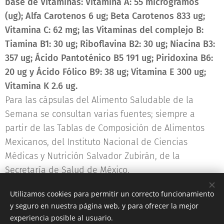
base de Vitaminas: Vitamina A: 55 microgramos
(ug); Alfa Carotenos 6 ug; Beta Carotenos 833 ug;
Vitamina C: 62 mg; las Vitaminas del complejo B:
Tiamina B1: 30 ug; Riboflavina B2: 30 ug; Niacina B3:
357 ug; Ácido Pantoténico B5 191 ug; Piridoxina B6:
20 ug y Ácido Fólico B9: 38 ug; Vitamina E 300 ug;
Vitamina K 2.6 ug.
Para las cápsulas del Alimento Saludable de la
Semana se consultan varias fuentes; siempre a
partir de las Tablas de Composición de Alimentos
Mexicanos, del Instituto Nacional de Ciencias
Médicas y Nutrición Salvador Zubirán, de la
Secretaría de Salud de México.
Utilizamos cookies para permitir un correcto funcionamiento
y seguro en nuestra página web, y para ofrecer la mejor
experiencia posible al usuario.