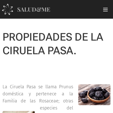
SALUD&ME
PROPIEDADES DE LA
CIRUELA PASA.
La Ciruela Pasa se llama Prunus
doméstica y pertenece a la
Familia de las Rosaceae; otras
especies del